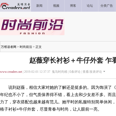
新闻
视频
博客
论坛
分类广告
万维读者网
>
时尚前沿
> 正文
赵薇穿长衬衫＋牛仔外套 乍
www.creaders.net
| 2019-02-01 12:37:37 鬼马时尚精 |
0
条评论 |
查看/发表评论
说到赵薇，相信大家对她的了解还是挺多的。因为饰演了《
年纪也不小了，但气质保养得不错，看上去和少女差不多。而且
力了，穿衣搭配也越来越有范儿。她平时的私服特别简单休闲，
格子衬衫+牛仔外套，尽显青春与时尚，让人眼前一亮。