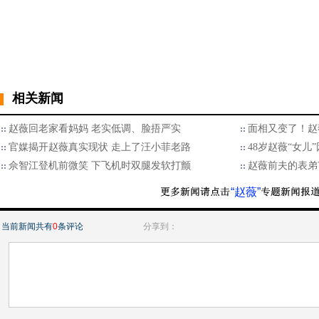
相关新闻
赵薇回老家看妈妈 老实低调、脸捂严实
面相又变了！赵
官媒揭开赵薇真实现状 走上了汪小菲老路
48岁赵薇“女儿
佘智江登机前微笑 下飞机时双腿发软打颤
赵薇前夫的表弟
“赵薇”
当前新闻共有
0
条评论
分享到：