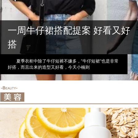
一周牛仔裙搭配提案 好看又好
搭
江疏影出席活动，身着绿色吊带裙，搭配白色西装外
夏季衣柜中除了牛仔短裤不嫌多，"牛仔短裙"也是非常
80后的姚笛也算是一位实力兼偶像派女演员，和那些
杨幂算是一个童星出道的人，年仅5岁就与周星驰搭
说起宋妍霏，许多人并不怎么熟悉，她虽然参演过许多
套，脚踩绿色高跟鞋，流苏马尾发型也是轻快
好搭，而且出来的造型又好看，今天小楠则
一线女明星相比，姚笛肯定没有那么大的人气
戏，而今也算是一位大红大紫的女明星了。虽
电视剧，但是都没有让她的人气值飙升，所