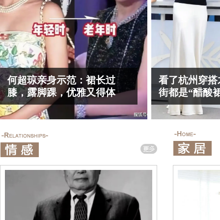
何超琼亲身示范：裙长过
看了杭州穿搭
膝，露脚踝，优雅又得体
街都是“醋酸裙