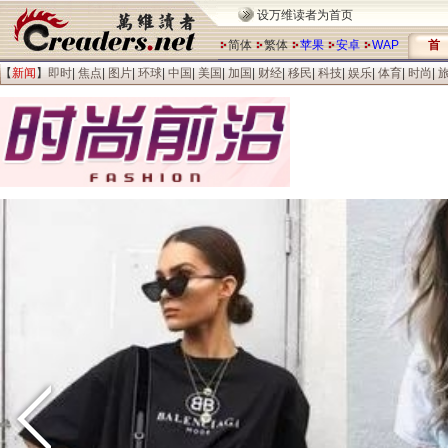
设万维读者为首页
简体
繁体
苹果
安卓
WAP
首
【
新闻
】
即时
|
焦点
|
图片
|
环球
|
中国
|
美国
|
加国
|
财经
|
移民
|
科技
|
娱乐
|
体育
|
时尚
|