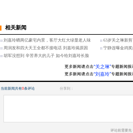
相关新闻
刘嘉玲晒两亿豪宅内景，客厅大红大绿显老人味
63岁关之琳新剪
周润发和四大天王全都不接电话 刘嘉玲揭原因
宁静连曝金鸡奖
胡军没想到 辛苦养大的儿子 如今给刘嘉玲长脸
“关之琳”
“刘嘉玲”
当前新闻共有
0
条评论
分享到：
评论前需要先