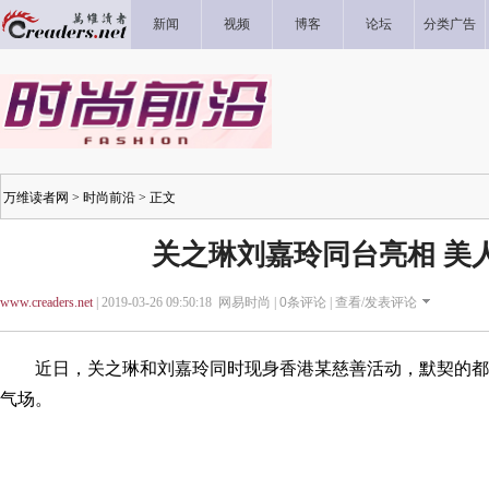
新闻
视频
博客
论坛
分类广告
万维读者网
>
时尚前沿
> 正文
关之琳刘嘉玲同台亮相 美
www.creaders.net
| 2019-03-26 09:50:18 网易时尚 |
0
条评论 |
查看/发表评论
近日，关之琳和刘嘉玲同时现身香港某慈善活动，默契的都选
气场。