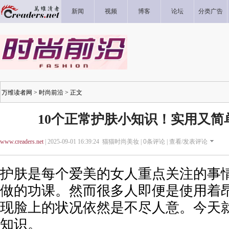
新闻
视频
博客
论坛
分类广告
万维读者网
>
时尚前沿
> 正文
10个正常护肤小知识！实用又简
www.creaders.net
| 2025-09-01 16:39:24 猫猫时尚美妆 |
0
条评论 |
查看/发表评论
护肤是每个爱美的女人重点关注的事
做的功课。然而很多人即便是使用着
现脸上的状况依然是不尽人意。今天
知识。