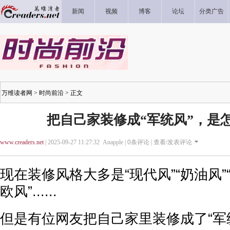
新闻
视频
博客
论坛
分类广告
万维读者网
>
时尚前沿
> 正文
把自己家装修成“军统风”，是
www.creaders.net
| 2025-09-27 11:27:32 Anapple |
0
条评论 |
查看/发表评论
现在装修风格大多是“现代风”“奶油风”“
欧风”......
但是有位网友把自己家里装修成了“军