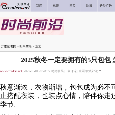
新闻
视频
博客
论坛
分类广告
万维读者网
>
时尚前沿
> 正文
2025秋冬一定要拥有的5只包包
www.creaders.net
| 2025-10-01 20:28:35 时尚临风 |
0
条评论 |
查看/发表评论
秋意渐浓，衣物渐增，包包成为必不
止搭配衣装，也装点心情，陪伴你走
季节。