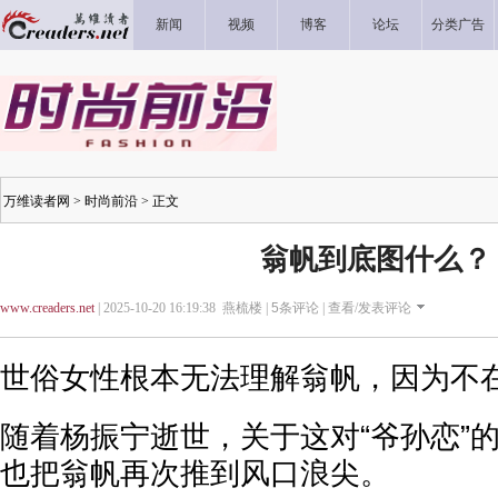
新闻
视频
博客
论坛
分类广告
万维读者网
>
时尚前沿
> 正文
翁帆到底图什么？
www.creaders.net
| 2025-10-20 16:19:38 燕梳楼 |
5
条评论 |
查看/发表评论
世俗女性根本无法理解翁帆，因为不
随着杨振宁逝世，关于这对“爷孙恋”
也把翁帆再次推到风口浪尖。