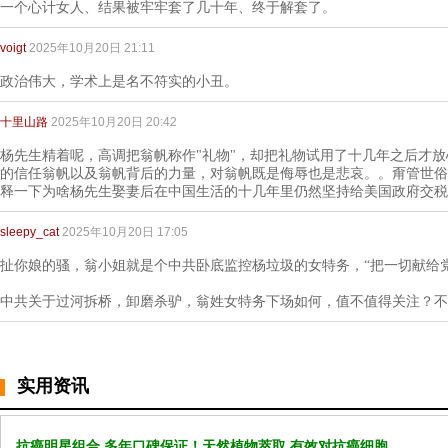
一个心计女人、结果被牢牢套了几十年、终于解套了。
voigt
2025年10月20日 21:11
政治伟大，学术上是名不符实的小丑。
十里山路
2025年10月20日 20:42
杨先生精着呢，高调把翁帆称作"礼物"，却把礼物试用了十几年之后才
的信任翁帆以及翁帆背后的力量，对翁帆既是侮辱也是悲哀。。甭管世俗
释一下为啥杨先生娶妻后在中国生活的十几年里仍然坚持给美国政府交税
sleepy_cat
2025年10月20日 17:05
扯你娘的骚，翁小姐就是个中共卧底监控杨垃圾的女特务，“把一切献给
中共关于过河拆桥，卸磨杀驴，翁姓女特务下场如何，值不值得关注？不
实用资讯
抗癌明星组合 多年口碑保证！天然植物萃取 有效对抗癌细胞