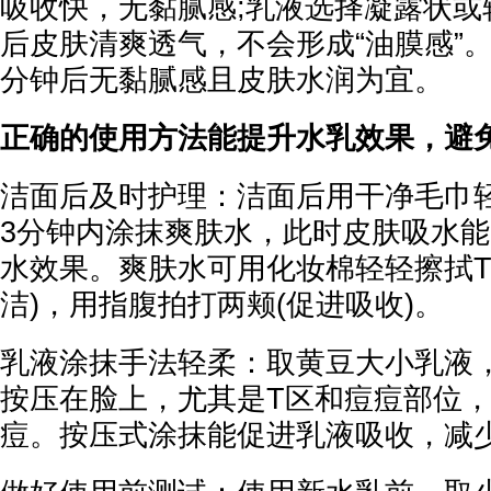
吸收快，无黏腻感;乳液选择凝露状或
后皮肤清爽透气，不会形成“油膜感”。
分钟后无黏腻感且皮肤水润为宜。
正确的使用方法能提升水乳效果，避
洁面后及时护理：洁面后用干净毛巾
3分钟内涂抹爽肤水，此时皮肤吸水
水效果。爽肤水可用化妆棉轻轻擦拭T
洁)，用指腹拍打两颊(促进吸收)。
乳液涂抹手法轻柔：取黄豆大小乳液
按压在脸上，尤其是T区和痘痘部位
痘。按压式涂抹能促进乳液吸收，减