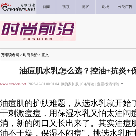
新闻
视频
博客
论坛
分类广告
万维读者网
>
时尚前沿
> 正文
油痘肌水乳怎么选？控油+抗炎+
www.creaders.net
| 2025-12-01 00:01:04 伊的家护肤 |
0
条评论 |
查看/发表评论
油痘肌的护肤难题，从选水乳就开始
干刺激痘痘，用保湿水乳又怕太油闷
消，新的闭口又长出来了。其实油痘肌
油不干燥，保湿不闷痘”，挑选水乳时