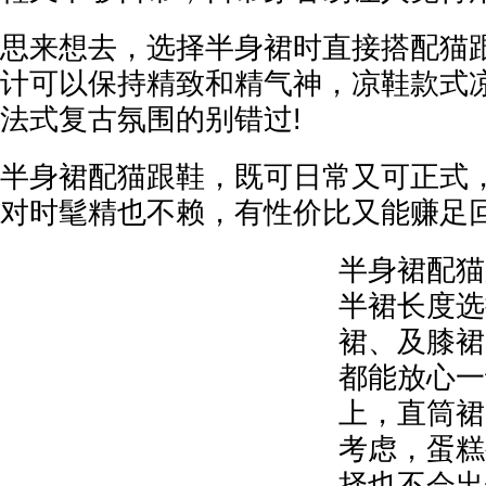
思来想去，选择半身裙时直接搭配猫
计可以保持精致和精气神，凉鞋款式
法式复古氛围的别错过!
半身裙配猫跟鞋，既可日常又可正式
对时髦精也不赖，有性价比又能赚足
半身裙配猫
半裙长度选
裙、及膝裙
都能放心一
上，直筒裙
考虑，蛋糕
择也不会出