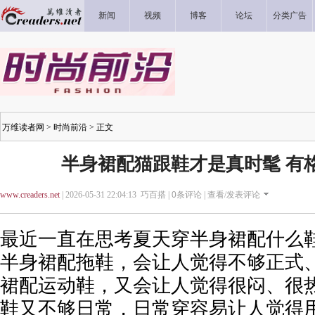
新闻
视频
博客
论坛
分类广告
万维读者网
>
时尚前沿
> 正文
半身裙配猫跟鞋才是真时髦 有
www.creaders.net
| 2026-05-31 22:04:13 巧百搭 |
0
条评论 |
查看/发表评论
最近一直在思考夏天穿半身裙配什么
半身裙配拖鞋，会让人觉得不够正式
裙配运动鞋，又会让人觉得很闷、很
鞋又不够日常，日常穿容易让人觉得