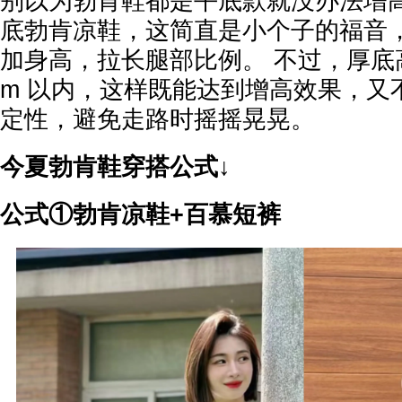
别以为勃肯鞋都是平底款就没办法增
底勃肯凉鞋，这简直是小个子的福音
加身高，拉长腿部比例。 不过，厚底高
m 以内，这样既能达到增高效果，又
定性，避免走路时摇摇晃晃。
今夏勃肯鞋穿搭公式↓
公式①勃肯凉鞋+百慕短裤