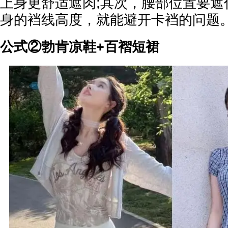
上身更舒适遮肉;其次，腰部位置要遮
身的裆线高度，就能避开卡裆的问题
公式②勃肯凉鞋+百褶短裙