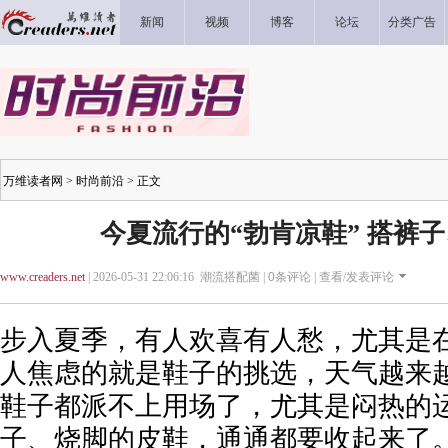
新闻
视频
博客
论坛
分类广告
万维读者网
>
时尚前沿
> 正文
今夏流行的“勃肯凉鞋” 搭裤
www.creaders.net
| 2026-05-31 22:06:16 潮流搭配菌 |
0
条评论 |
查看/发表评论
步入夏季，有人欢喜有人愁，尤其是
人焦虑的就是鞋子的挑选，天气越来
鞋子都派不上用场了，尤其是闷热的
子、烧脚的皮鞋，通通都要收起来了