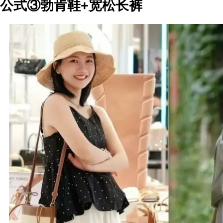
公式③勃肯鞋+宽松长裤