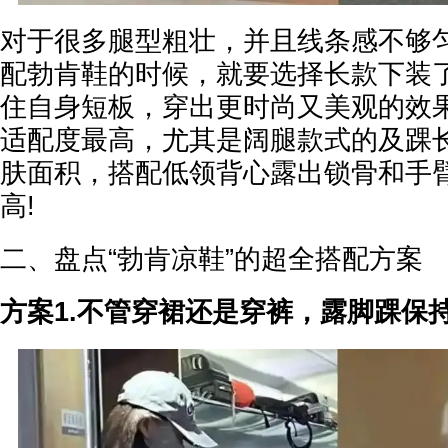
对于很多腿型粗壮，并且线条感不够
配勃肯鞋的时候，就要选择长款下装
住自身短板，穿出更时尚又美观的效
适配度最高，尤其是阔腿款式的及踝
肤面积，搭配低领背心露出锁骨和手
高!
二、盘点“勃肯凉鞋”的超全搭配方案
方案1.不管穿裙还是穿裤，露脚踝保