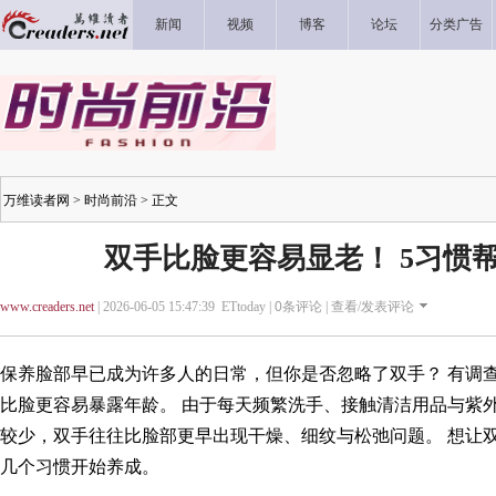
新闻
视频
博客
论坛
分类广告
万维读者网
>
时尚前沿
> 正文
双手比脸更容易显老！ 5习惯
www.creaders.net
| 2026-06-05 15:47:39 ETtoday |
0
条评论 |
查看/发表评论
保养脸部早已成为许多人的日常，但你是否忽略了双手？ 有调
比脸更容易暴露年龄。 由于每天频繁洗手、接触清洁用品与紫
较少，双手往往比脸部更早出现干燥、细纹与松弛问题。 想让
几个习惯开始养成。