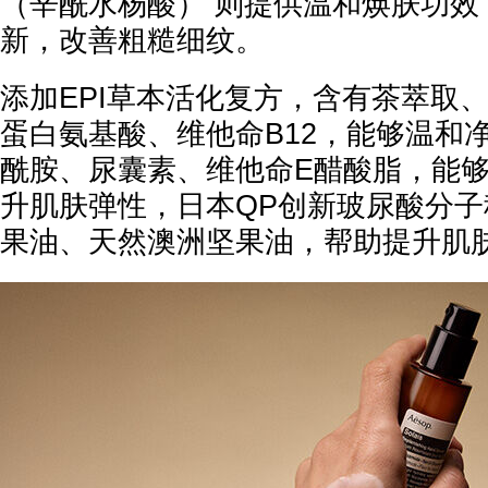
（辛酰水杨酸） 则提供温和焕肤功效
新，改善粗糙细纹。
添加EPI草本活化复方，含有茶萃取
蛋白氨基酸、维他命B12，能够温和净
酰胺、尿囊素、维他命E醋酸脂，能
升肌肤弹性，日本QP创新玻尿酸分
果油、天然澳洲坚果油，帮助提升肌