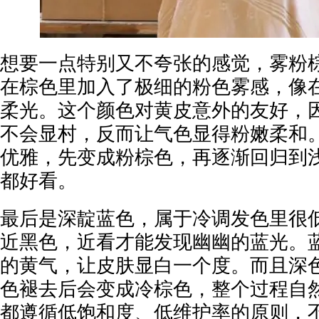
想要一点特别又不夸张的感觉，雾粉
在棕色里加入了极细的粉色雾感，像
柔光。这个颜色对黄皮意外的友好，
不会显村，反而让气色显得粉嫩柔和
优雅，先变成粉棕色，再逐渐回归到
都好看。
最后是深靛蓝色，属于冷调发色里很
近黑色，近看才能发现幽幽的蓝光。
的黄气，让皮肤显白一个度。而且深
色褪去后会变成冷棕色，整个过程自
都遵循低饱和度、低维护率的原则，