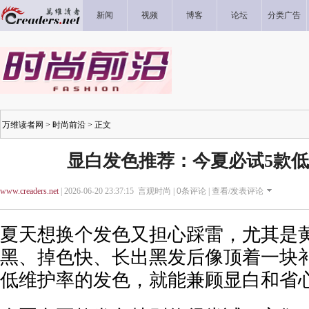
新闻
视频
博客
论坛
分类广告
万维读者网
>
时尚前沿
> 正文
显白发色推荐：今夏必试5款
www.creaders.net
| 2026-06-20 23:37:15 言观时尚 |
0
条评论 |
查看/发表评论
夏天想换个发色又担心踩雷，尤其是
黑、掉色快、长出黑发后像顶着一块
低维护率的发色，就能兼顾显白和省