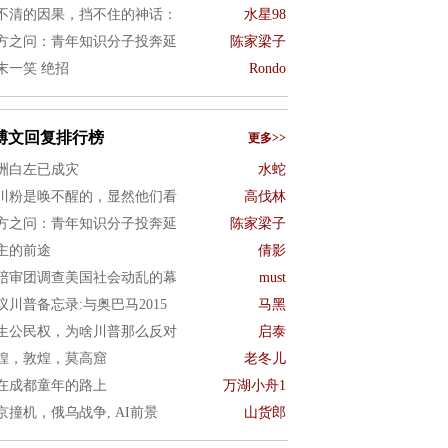
不清的因果，挡不住的神话：
水星98
方之问：青年知识分子投奔延
陈家梁子
末一笑 绝招
Rondo
博文回复排行榜
更多>>
洲白左已成灾
水蛇
川粉是唤不醒的，显然他们看
高伐林
方之问：青年知识分子投奔延
陈家梁子
主的前途
倩影
陪审团调查美国社会动乱的幕
must
议川普备忘录:与奥巴马2015
马黑
生公民权，为啥川普那么反对
启泰
煌，敦煌，莫高窟
老冬儿
在成都童年的路上
万湖小舟1
京撞机，俄乌战争, AI前景
山货郎