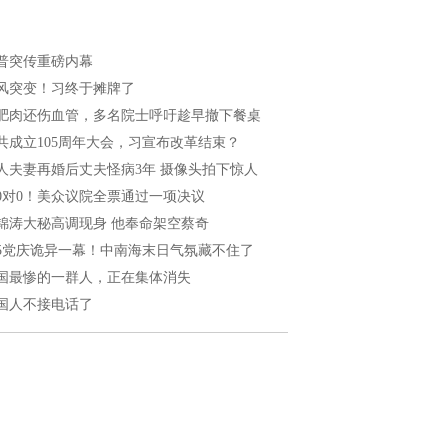
普突传重磅内幕
风突变！习终于摊牌了
肥肉还伤血管，多名院士呼吁趁早撤下餐桌
共成立105周年大会，习宣布改革结束？
人夫妻再婚后丈夫怪病3年 摄像头拍下惊人
20对0！美众议院全票通过一项决议
锦涛大秘高调现身 他奉命架空蔡奇
05党庆诡异一幕！中南海末日气氛藏不住了
国最惨的一群人，正在集体消失
国人不接电话了