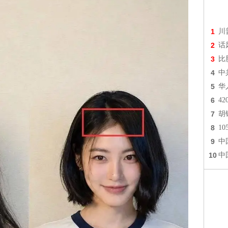
1
川
2
话
3
比
4
中
5
华
6
4
7
胡
8
1
9
中
10
中