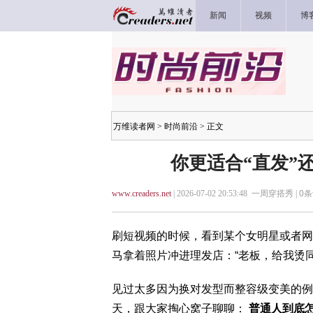
新闻
视频
博
万维读者网
>
时尚前沿
> 正文
你更适合“直发”
www.creaders.net
| 2026-07-02 20:53:48 一周穿搭秀 |
0
条
刷短视频的时候，看到某个女明星或者网
马拿着照片冲进理发店：“老板，给我烫同
见过太多因为换对发型而整容级变美的例
天，跟大家掏心窝子聊聊：
普通人到底怎