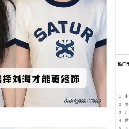
热门
1
中
2
美
3
川
4
世
5
万