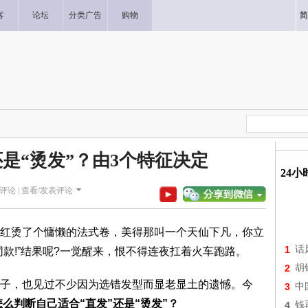
客
论坛
分类广告
购物
简
还是“烫发”？由3个特征决定
24
评论 |
查看/发表评论
红烫了个慵懒的法式卷，美得那叫一个天仙下凡，你立
1
话
款!”结果呢?一觉醒来，恨不得连夜扛着火车跑路。
2
胡
子，也见过不少因为选错发型而显老显土的遗憾。今
3
中
么判断自己适合“直发”还是“烫发”？
4
钱