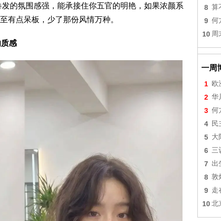
卷发的氛围感强，能承接住你五官的明艳，如果浓颜系
8
算
至有点呆板，少了那份风情万种。
9
何
10
周
的质感
一周
1
欧
2
华
3
何
4
民
5
大
6
三
7
出
8
敦
9
走
10
北