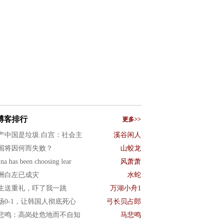
博客排行
更多>>
产中国是垃圾.白宫：社会主
溪谷闲人
国将因何而失败？
山蛟龙
na has been choosing lear
风萧萧
洲白左已成灾
水蛇
生送重礼，吓了我一跳
万湖小舟1
场0-1，让韩国人彻底死心
弓长贝占郎
悲鸣：高岗处危地而不自知
马悲鸣