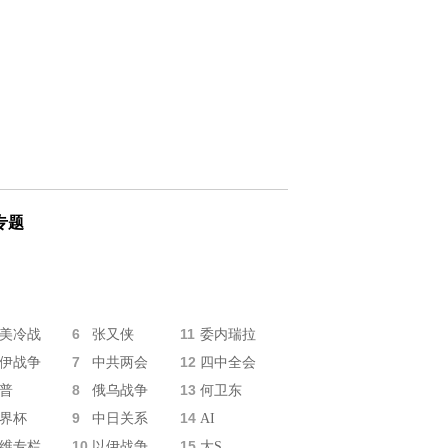
专题
6
11
美冷战
张又侠
委内瑞拉
7
12
伊战争
中共两会
四中全会
8
13
普
俄乌战争
何卫东
9
14
界杯
中日关系
AI
10
15
维专栏
以伊战争
大S