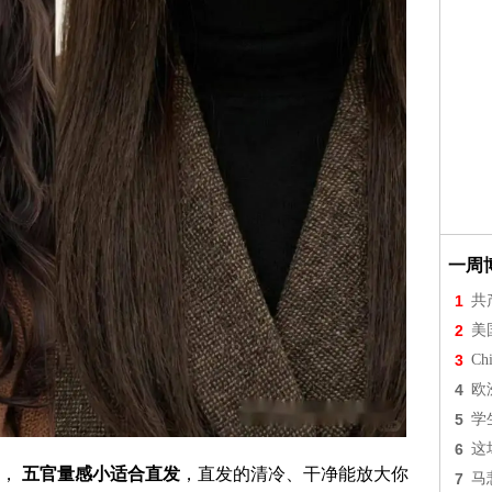
一周
1
共
2
美
3
Chi
4
欧
5
学
6
这
度，
五官量感小适合直发
，直发的清冷、干净能放大你
7
马