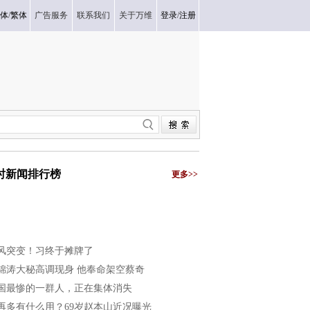
体
/
繁体
广告服务
联系我们
关于万维
登录
/
注册
小时新闻排行榜
更多>>
风突变！习终于摊牌了
锦涛大秘高调现身 他奉命架空蔡奇
国最惨的一群人，正在集体消失
再多有什么用？69岁赵本山近况曝光