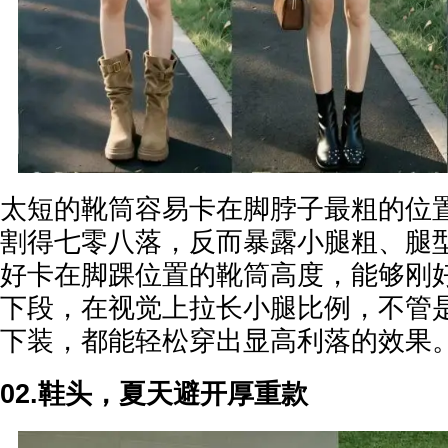
太短的靴筒容易卡在脚脖子最粗的位
割得七零八落，反而暴露小腿粗、腿
好卡在脚踝位置的靴筒高度，能够刚
下段，在视觉上拉长小腿比例，不管
下装，都能轻松穿出显高利落的效果
02.鞋头，夏天避开厚重款