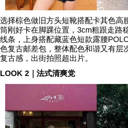
选择棕色做旧方头短靴搭配卡其色高
筒刚好卡在脚踝位置，3cm粗跟走路
线条，上身搭配藏蓝色短款露腰POL
色复古邮差包，整体配色和谐又有层
复古感，出街拍照超出片。
LOOK 2｜法式清爽党