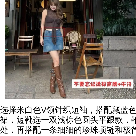
选择米白色V领针织短袖，搭配藏蓝色
裙，短靴选一双浅棕色圆头平跟款，
处，再搭配一条细细的珍珠项链和极