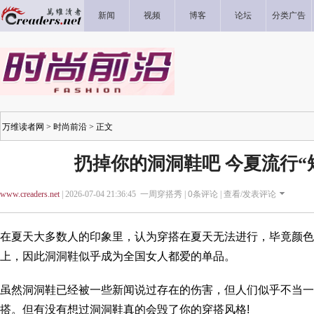
新闻
视频
博客
论坛
分类广告
万维读者网
>
时尚前沿
> 正文
扔掉你的洞洞鞋吧 今夏流行“
www.creaders.net
| 2026-07-04 21:36:45 一周穿搭秀 |
0
条评论 |
查看/发表评论
在夏天大多数人的印象里，认为穿搭在夏天无法进行，毕竟颜色
上，因此洞洞鞋似乎成为全国女人都爱的单品。
虽然洞洞鞋已经被一些新闻说过存在的伤害，但人们似乎不当一
搭。但有没有想过洞洞鞋真的会毁了你的穿搭风格!