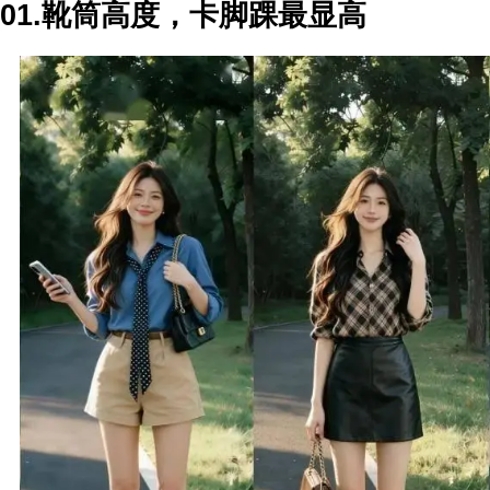
01.靴筒高度，卡脚踝最显高