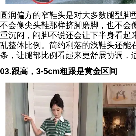
圆润偏方的窄鞋头是对大多数腿型脚
不会像尖头鞋那样挤脚磨脚，也不会
重沉闷，闷脚不说还会让下半身看起
乱整体比例。简约利落的浅鞋头还能
条，让腿部比例看起来更舒展协调，
03.跟高，3-5cm粗跟是黄金区间