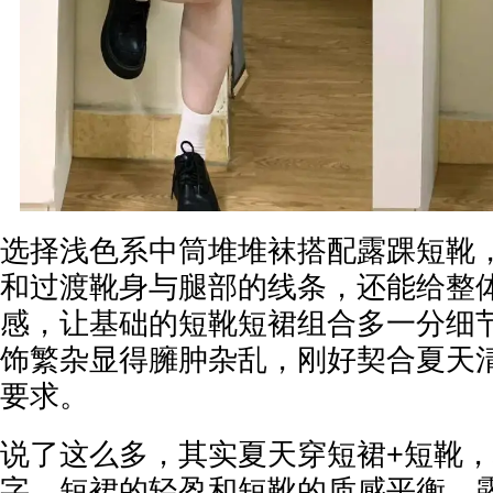
选择浅色系中筒堆堆袜搭配露踝短靴
和过渡靴身与腿部的线条，还能给整
感，让基础的短靴短裙组合多一分细
饰繁杂显得臃肿杂乱，刚好契合夏天
要求。
说了这么多，其实夏天穿短裙+短靴
字，短裙的轻盈和短靴的质感平衡，