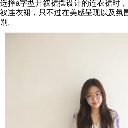
选择a字型开衩裙摆设计的连衣裙时
衩连衣裙，只不过在美感呈现以及氛
别。