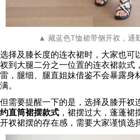
▲ 藏蓝色T恤裙带侧开衩，通
选择及膝长度的连衣裙时，大家也可
衩到大腿二分之一位置的连衣裙款式
雷，腿细、腿直姐妹借鉴不会暴露身
满。
但需要提醒一下的是，选择及膝开衩
约直筒裙摆款式
，裙摆过大，蓬蓬裙
开衩裙摆的存在感，需要大家谨慎选