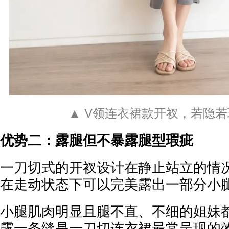
▲ V领连衣裙款开衩，若隐
优势二：露腿但不暴露腿型瑕疵
一刀切式的开衩设计在静止站立的情
在走动状态下可以完美露出一部分小
小腿肌肉明显且腿不直、不细的姐妹
露一条缝是一刀切连衣裙最常呈现的