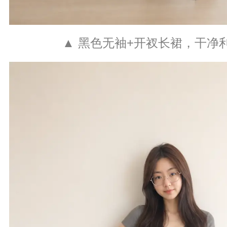
▲ 黑色无袖+开衩长裙，干净