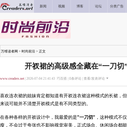
新闻
视频
博客
论坛
分类广告
万维读者网
>
时尚前沿
> 正文
开衩裙的高级感全藏在“一刀切”
www.creaders.net
| 2026-07-04 21:41:43 巧百搭 |
0
条评论 |
查看/发表评论
喜欢连衣裙的姐妹肯定都知道有开衩连衣裙这种模式的长裙，但
来说可能并不清楚开衩模式是有不同类型的。
在各种各样的开衩设计中，我最爱的是
"一刀切"
，这种模式不仅
瘦，不会过于夸张也不影响视觉审美，正式场合、休闲场合都能h