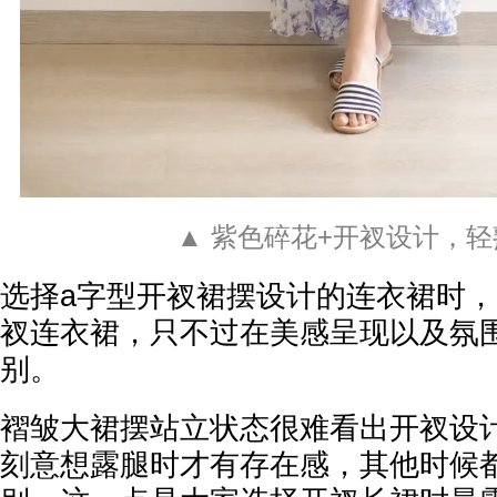
▲ 紫色碎花+开衩设计，
选择a字型开衩裙摆设计的连衣裙时
衩连衣裙，只不过在美感呈现以及氛
别。
褶皱大裙摆站立状态很难看出开衩设
刻意想露腿时才有存在感，其他时候