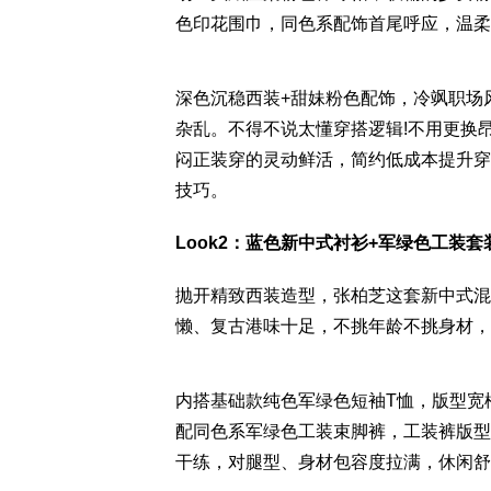
色印花围巾，同色系配饰首尾呼应，温柔
深色沉稳西装+甜妹粉色配饰，冷飒职场
杂乱。不得不说太懂穿搭逻辑!不用更换
闷正装穿的灵动鲜活，简约低成本提升穿
技巧。
Look2：蓝色新中式衬衫+军绿色工装套
抛开精致西装造型，张柏芝这套新中式混
懒、复古港味十足，不挑年龄不挑身材，
内搭基础款纯色军绿色短袖T恤，版型宽
配同色系军绿色工装束脚裤，工装裤版型
干练，对腿型、身材包容度拉满，休闲舒