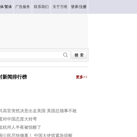
体
/
繁体
广告服务
联系我们
关于万维
登录
/
注册
小时新闻排行榜
更多>>
共高官突然决意出走美国 美国总领事不敢
度对中国态度大转弯
批杭州人半夜被惊醒了
国公民尽快撤离！ 中国大使馆紧急提醒