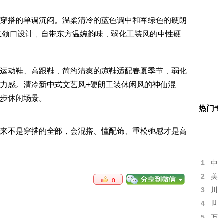
穿搭的单调沉闷。温柔清冷的蓝色调中和军绿色的硬朗
式领口设计，自带东方温婉韵味，弱化工装风的中性硬
运动鞋、高跟鞋，简约清爽的凉鞋适配春夏季节，弱化
力感。清冷新中式文艺风+硬朗工装休闲风的神仙混
步休闲场景。
热门
来不是穿搭的全部，会混搭、懂配饰、重松弛感才是高
1
中
2
美
0
3
川
4
世
5
万