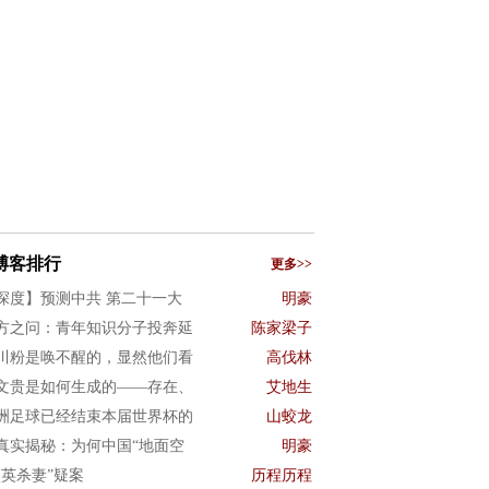
博客排行
更多>>
深度】预测中共 第二十一大
明豪
方之问：青年知识分子投奔延
陈家梁子
川粉是唤不醒的，显然他们看
高伐林
文贵是如何生成的——存在、
艾地生
洲足球已经结束本届世界杯的
山蛟龙
真实揭秘：为何中国“地面空
明豪
项英杀妻”疑案
历程历程