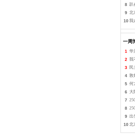
8
趴
9
北
10
我
一周
1
华
2
我
3
民
4
敦
5
何
6
大
7
2
8
2
9
出
10
北