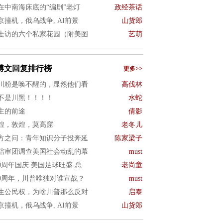
在中南海床底的“编剧”老灯
政经茶话
京撞机，俄乌战争, AI前景
山货郎
走访的六个私家花园（附美图
艺萌
博文回复排行榜
更多>>
川粉是唤不醒的，显然他们看
高伐林
不是川黑！！！！
水蛇
主的前途
倩影
煌，敦煌，莫高窟
老冬儿
方之问：青年知识分子投奔延
陈家梁子
陪审团调查美国社会动乱的幕
must
50周年国庆.美国足球旺盛.总
老尚童
50周年，川普唯独对谁宣战？
must
生公民权，为啥川普那么反对
启泰
京撞机，俄乌战争, AI前景
山货郎