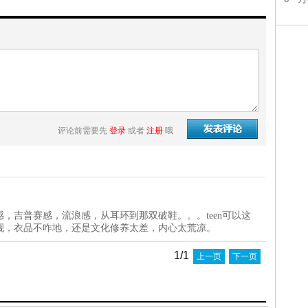
评论前需要先
登录
或者
注册
哦
，吉普赛感，流浪感，从耳环到那双破鞋。。。teen可以这
靓，衣品不咋地，还是文化修养太差，内心太荒凉。
1/1
上一页
下一页