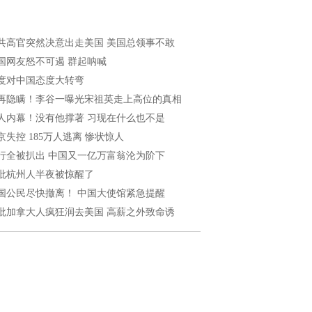
共高官突然决意出走美国 美国总领事不敢
国网友怒不可遏 群起呐喊
度对中国态度大转弯
再隐瞒！李谷一曝光宋祖英走上高位的真相
人内幕！没有他撑著 习现在什么也不是
京失控 185万人逃离 惨状惊人
行全被扒出 中国又一亿万富翁沦为阶下
批杭州人半夜被惊醒了
国公民尽快撤离！ 中国大使馆紧急提醒
批加拿大人疯狂润去美国 高薪之外致命诱