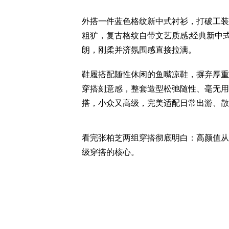
外搭一件蓝色格纹新中式衬衫，打破工装
粗犷，复古格纹自带文艺质感;经典新中
朗，刚柔并济氛围感直接拉满。
鞋履搭配随性休闲的鱼嘴凉鞋，摒弃厚重
穿搭刻意感，整套造型松弛随性、毫无用
搭，小众又高级，完美适配日常出游、散
看完张柏芝两组穿搭彻底明白：高颜值从
级穿搭的核心。