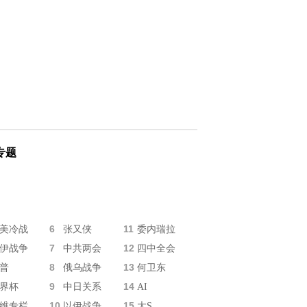
专题
6
11
美冷战
张又侠
委内瑞拉
7
12
伊战争
中共两会
四中全会
8
13
普
俄乌战争
何卫东
9
14
界杯
中日关系
AI
10
15
维专栏
以伊战争
大S