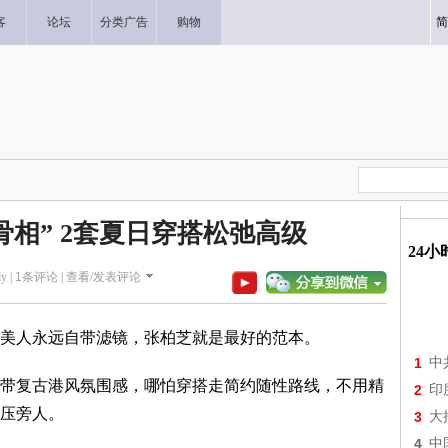
客
论坛
分类广告
购物
简
骨相” 2套夏日穿搭松弛高级
24
y |
1
条评论 |
查看/发表评论
美人永远自带滤镜，张柏芝就是最好的范本。
1
中
带复古港风氛围感，哪怕穿搭走简约随性路线，不用精
2
印
压旁人。
3
大
4
中