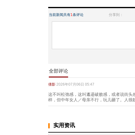
当前新闻共有
1
条评论
分享到：
全部评论
倩影
2026年07月06日 05:47
这不叫松弛感，这叫邋遢破败感，或者说街头感
样，但中年女人／母亲不行，玩儿砸了。人很
实用资讯