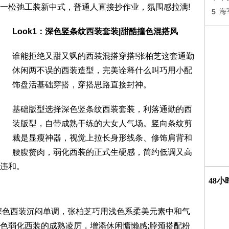
一松弛工装新中式，普通人直接抄作业，氛围感拉满!
5
海
Look1：深色竖条纹西装套装|甜酷撞色混搭风
谁能拒绝又甜又飒的西装混搭穿搭!张柏芝这套通勤
休闲两不误的西装造型，完美诠释什么叫巧用小配
饰盘活基础穿搭，穿搭思路直接封神。
基础版型选择深色竖条纹西装套装，利落通勤的西
装版型，自带成熟干练的大女人气场。竖向条纹剪
裁是显瘦神器，视觉上拉长身形线条、修饰肩背和
腰腹赘肉，弱化西装的正式生硬感，简约低调又高
违和。
48
深色西装沉闷单调，张柏芝巧用浅色系柔美元素中和气
色弱化西装的成熟凌厉，增添休闲慵懒感;脖颈搭配粉