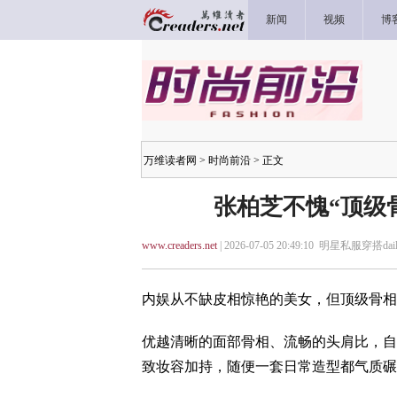
新闻
视频
博
万维读者网
>
时尚前沿
> 正文
张柏芝不愧“顶级
www.creaders.net
| 2026-07-05 20:49:10 明星私服穿搭dail
内娱从不缺皮相惊艳的美女，但顶级骨相
优越清晰的面部骨相、流畅的头肩比，自
致妆容加持，随便一套日常造型都气质碾