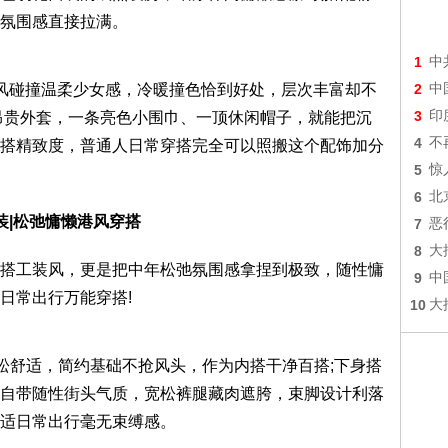
氛围感直接拉满。
1
中
风碰撞温柔少女感，冷暖撞色恰到好处，层次丰富却不
2
中
3
印
昂贵外套，一条亮色小围巾、一顶休闲帽子，就能把沉
4
不
搭精致度，普通人日常穿搭完全可以照搬这个配饰加分
5
惊
6
北
装|松弛慵懒港风穿搭
7
恶
8
大
搭工装风，更是把中年松弛氛围感拿捏到极致，随性慵
9
中
日常出行万能穿搭!
10
大
松舒适，简约基础不抢风头，作为内搭干净百搭;下身搭
自带随性街头气质，宽松裤腿藏肉遮胯，束脚设计利落
适日常出行毫无束缚感。