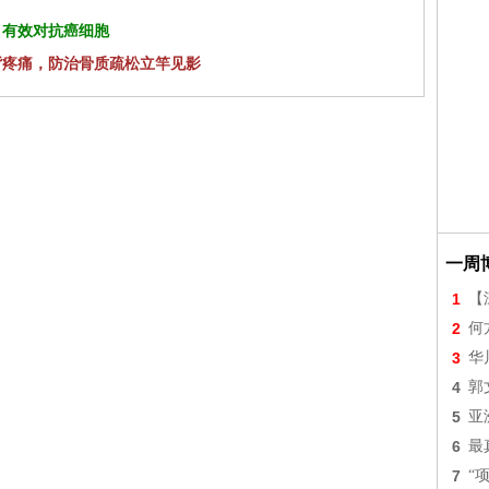
 有效对抗癌细胞
背疼痛，防治骨质疏松立竿见影
一周
1
【
2
何
3
华
4
郭
5
亚
6
最
7
“