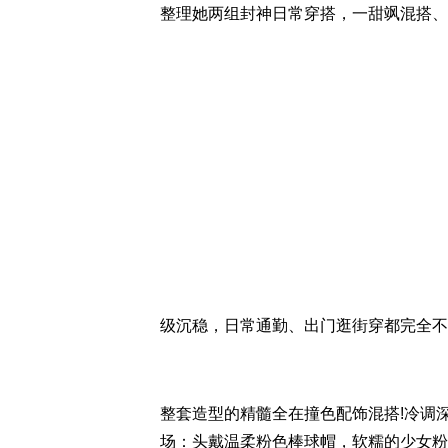
整理她两组封神日常穿搭，一甜飒混搭、
级沉稳，日常通勤、出门逛街穿都完全不
整套造型的精髓全在撞色配饰混搭!冷调
场：头戴温柔粉色棒球帽，软糯的少女粉