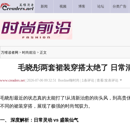
新闻
视频
博客
论坛
分类广告
万维读者网
>
时尚前沿
> 正文
毛晓彤两套裙装穿搭太绝了 日常
www.creaders.net
| 2026-07-06 09:32:51 Bordine嗨时尚 |
1
条评论 |
查看/发表评论
毛晓彤最近的状态真的太能打了!从清新治愈的街头风，到高贵
不同的裙装穿搭，展现了极强的时尚驾驭力。
一、 深度解析：日常灵动 vs 盛装仙气