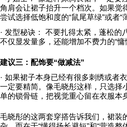
角肩会让裙子抬升一个档次。如果觉
尝试选择低饱和度的“鼠尾草绿”或者“
· 发型秘诀： 不要扎得太紧，蓬松的
不仅显发量多，还能增加不费力的“慵
建议三：配饰要“做减法”
· 如果裙子本身已经有很多刺绣或者
一定要精简。像毛晓彤这样，只选择
单的锁骨链，把视觉重心留在衣服本
毛晓彤的这两套穿搭告诉我们，裙装
杂，而在于“懂得扬长避短”和“营造整