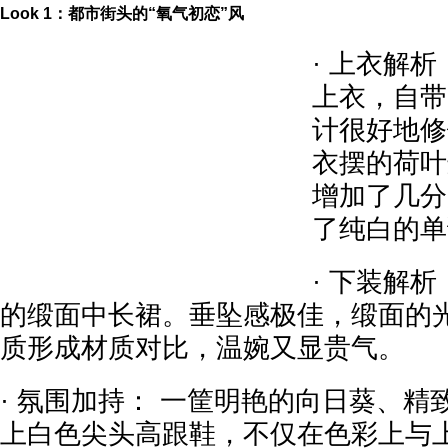
Look 1：都市街头的“氧气初恋”风
· 上衣解析
上衣，自带
计很好地修
衣摆的荷叶
增加了几分
了纯白的单
· 下装解
的缎面中长裙。垂坠感极佳，缎面的
质形成材质对比，温婉又显贵气。
· 氛围加持： 一筐明艳的向日葵、
上白色尖头高跟鞋，不仅在色彩上与