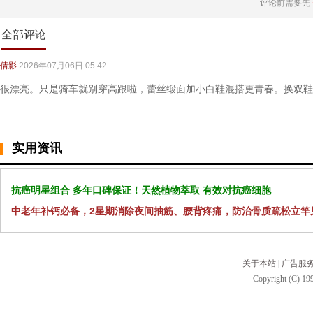
评论前需要先
全部评论
倩影
2026年07月06日 05:42
很漂亮。只是骑车就别穿高跟啦，蕾丝缎面加小白鞋混搭更青春。换双鞋
实用资讯
抗癌明星组合 多年口碑保证！天然植物萃取 有效对抗癌细胞
中老年补钙必备，2星期消除夜间抽筋、腰背疼痛，防治骨质疏松立竿
关于本站
|
广告服
Copyright (C) 199