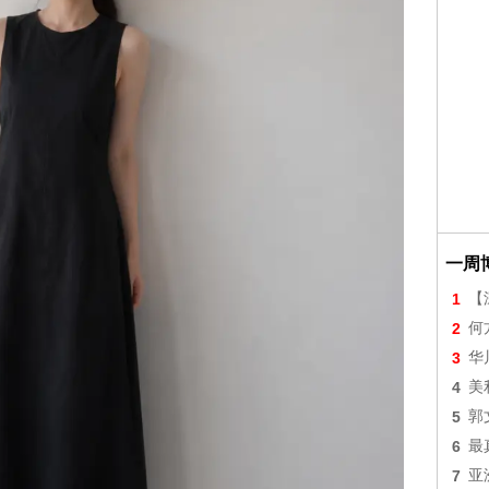
一周
1
【
2
何
3
华
4
美
5
郭
6
最
7
亚