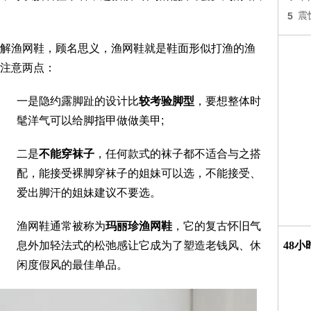
5
震
解渔网鞋，顾名思义，渔网鞋就是鞋面形似打渔的渔
注意两点：
一是隐约露脚趾的设计比
较考验脚型
，要想整体时
髦洋气可以给脚指甲做做美甲;
二是
不能穿袜子
，任何款式的袜子都不适合与之搭
配，能接受裸脚穿袜子的姐妹可以选，不能接受、
爱出脚汗的姐妹建议不要选。
渔网鞋通常被称为
玛丽珍渔网鞋
，它的复古怀旧气
息外加轻法式的松弛感让它成为了塑造老钱风、休
48
闲度假风的最佳单品。