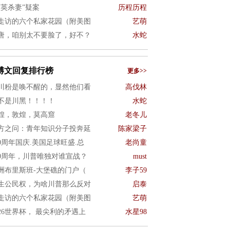
项英杀妻”疑案
历程历程
走访的六个私家花园（附美图
艺萌
唐，咱别太不要脸了，好不？
水蛇
博文回复排行榜
更多>>
川粉是唤不醒的，显然他们看
高伐林
不是川黑！！！！
水蛇
煌，敦煌，莫高窟
老冬儿
方之问：青年知识分子投奔延
陈家梁子
50周年国庆.美国足球旺盛.总
老尚童
50周年，川普唯独对谁宣战？
must
洲布里斯班-大堡礁的门户（
李子59
生公民权，为啥川普那么反对
启泰
走访的六个私家花园（附美图
艺萌
026世界杯， 最尖利的矛遇上
水星98