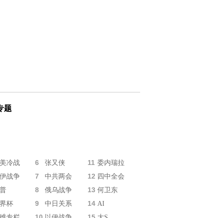
专题
6
11
美冷战
张又侠
委内瑞拉
7
12
伊战争
中共两会
四中全会
8
13
普
俄乌战争
何卫东
9
14
界杯
中日关系
AI
10
15
维专栏
以伊战争
大S