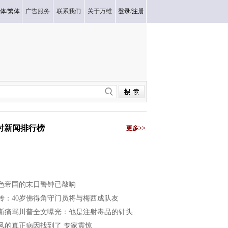
体
/
繁体
广告服务
联系我们
关于万维
登录
/
注册
小时新闻排行榜
更多>>
色帝国的末日警钟已敲响
传：40岁佛得角守门员将与梅西成队友
斯痛骂川普全文曝光：他是注射毒品的针头
风的真正病因找到了 专家震惊