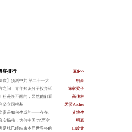
博客排行
更多>>
深度】预测中共 第二十一大
明豪
方之问：青年知识分子投奔延
陈家梁子
川粉是唤不醒的，显然他们看
高伐林
利坚立国根基
孞烎Archer
文贵是如何生成的——存在、
艾地生
真实揭秘：为何中国“地面空
明豪
洲足球已经结束本届世界杯的
山蛟龙