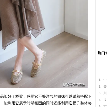
热门
1
中
2
美
3
川
品架好了桥梁，感觉它不够洋气的姐妹可以试着搭配下
4
世
，能利用它展示时髦氛围的同时还能利用它提升整体格
5
万