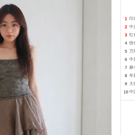
1
印
2
中
3
红
4
惊
5
万
6
中
7
麻
8
年
9
大
10
中