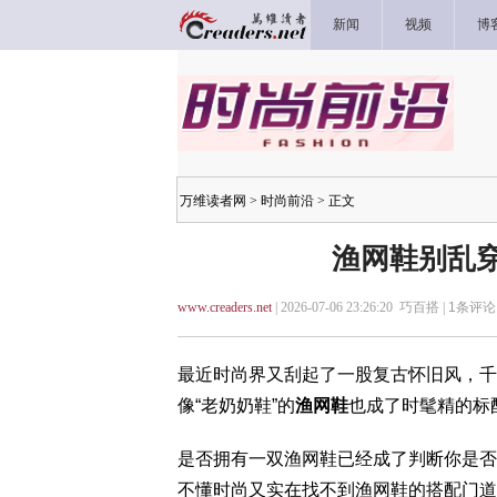
新闻
视频
博
万维读者网
>
时尚前沿
> 正文
渔网鞋别乱穿
www.creaders.net
| 2026-07-06 23:26:20 巧百搭 |
1
条评论 
最近时尚界又刮起了一股复古怀旧风，千
像“老奶奶鞋”的
渔网鞋
也成了时髦精的标
是否拥有一双渔网鞋已经成了判断你是否
不懂时尚又实在找不到渔网鞋的搭配门道