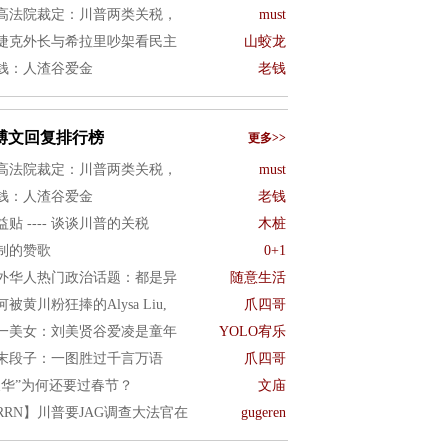
高法院裁定：川普两类关税，
must
捷克外长与希拉里吵架看民主
山蛟龙
钱：人渣谷爱金
老钱
博文回复排行榜
更多>>
高法院裁定：川普两类关税，
must
钱：人渣谷爱金
老钱
益贴 ---- 谈谈川普的关税
木桩
制的赞歌
0+1
外华人热门政治话题：都是异
随意生活
何被黄川粉狂捧的Alysa Liu,
爪四哥
一美女：刘美贤谷爱凌是童年
YOLO宥乐
末段子：一图胜过千言万语
爪四哥
反华”为何还要过春节？
文庙
RRN】川普要JAG调查大法官在
gugeren