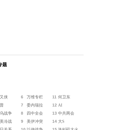
专题
6
11
又侠
万维专栏
何卫东
7
12
普
委内瑞拉
AI
8
13
乌战争
四中全会
中共两会
9
14
美冷战
美伊冲突
大S
10
15
日关系
以伊战争
洛杉矶大火