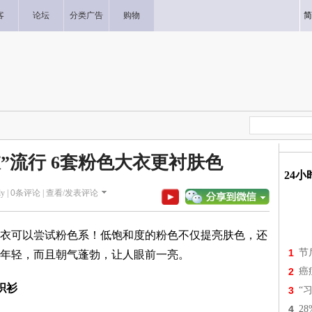
客
论坛
分类广告
购物
简
”流行 6套粉色大衣更衬肤色
24
y |
0
条评论 |
查看/发表评论
衣可以尝试粉色系！低饱和度的粉色不仅提亮肤色，还
1
节
年轻，而且朝气蓬勃，让人眼前一亮。
2
癌
织衫
3
“
4
2