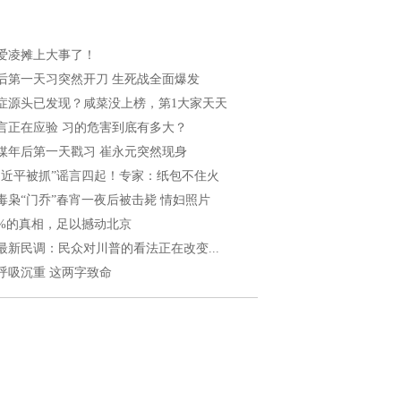
爱凌摊上大事了！
后第一天习突然开刀 生死战全面爆发
症源头已发现？咸菜没上榜，第1大家天天
言正在应验 习的危害到底有多大？
媒年后第一天戳习 崔永元突然现身
习近平被抓”谣言四起！专家：纸包不住火
毒枭“门乔”春宵一夜后被击毙 情妇照片
8%的真相，足以撼动北京
最新民调：民众对川普的看法正在改变...
呼吸沉重 这两字致命