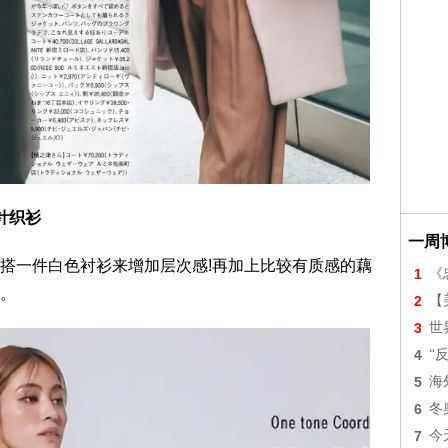
针织衫
一周
搭一件白色衬衫来增加层次感!再加上比较有质感的藕
1
《
。
2
【美
3
世
4
“
5
海
6
冬
7
今