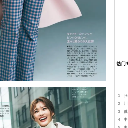
热门
1
张
2
川
3
俄
4
中
5
中