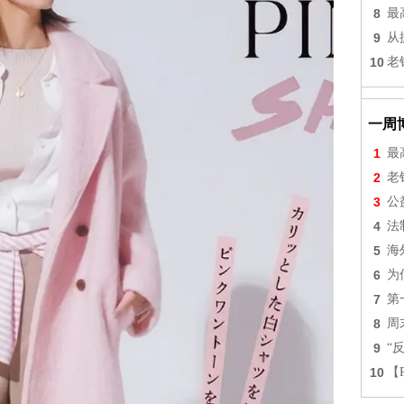
8
最
9
从
10
老
一周
1
最
2
老
3
公
4
法
5
海
6
为
7
第
8
周
9
“
10
【