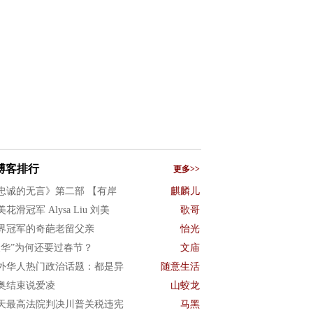
博客排行
更多>>
忠诚的无言》第二部 【有岸
麒麟儿
花滑冠军 Alysa Liu 刘美
歌哥
界冠军的奇葩老留父亲
怡光
反华”为何还要过春节？
文庙
外华人热门政治话题：都是异
随意生活
奥结束说爱凌
山蛟龙
天最高法院判决川普关税违宪
马黑