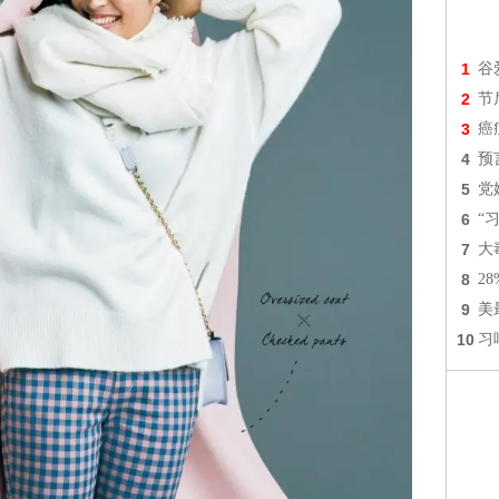
1
谷
2
节
3
癌
4
预
5
党
6
“
7
大
8
2
9
美
10
习