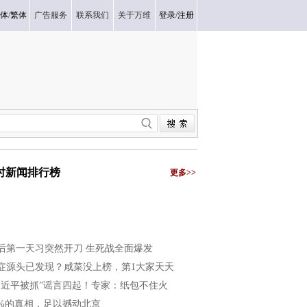
体
/
繁体
广告服务
联系我们
关于万维
登录
/
注册
小时新闻排行榜
更多>>
后第一天习突然开刀 生死战全面爆发
症源头已发现？咸菜没上榜，第1大家天天
习近平被抓”谣言四起！专家：纸包不住火
8%的真相，足以撼动北京