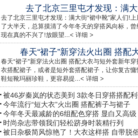
去了北京三里屯才发现：满大街
去了北京三里屯才发现：满大街“裙中靴”家人们!
了大半天，总算摸清了今年冬天的穿搭风向标，曾
现在真的不兴了!放眼望...< 详细 >
春天“裙子”新穿法火出圈 搭配
春天“裙子”新穿法火出圈 搭配大衣与短外套新年
衣搭配裙子，或者是短外套搭配裙子，让你复古慵
鞋短靴玛丽珍鞋，更容易提...< 详细 >
被46岁秦岚的状态美到 3款冬日穿搭搭配
今年流行“短大衣”火出圈 搭配裤子与裙子
今年冬天最减龄的6组配色穿搭 显白又高级
时尚杂志带领我们轻松跻身时装精行列
被日杂极简风惊艳了！大衣这样搭 自带脱