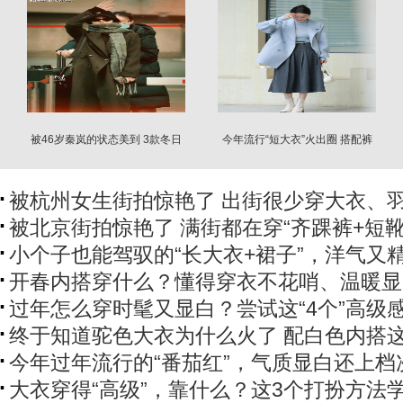
被46岁秦岚的状态美到 3款冬日
今年流行“短大衣”火出圈 搭配裤
穿搭搭配利落短发
子与裙子
被杭州女生街拍惊艳了 出街很少穿大衣、
被北京街拍惊艳了 满街都在穿“齐踝裤+短靴
小个子也能驾驭的“长大衣+裙子”，洋气又
开春内搭穿什么？懂得穿衣不花哨、温暖显
过年怎么穿时髦又显白？尝试这“4个”高级
终于知道驼色大衣为什么火了 配白色内搭
今年过年流行的“番茄红”，气质显白还上档
大衣穿得“高级”，靠什么？这3个打扮方法