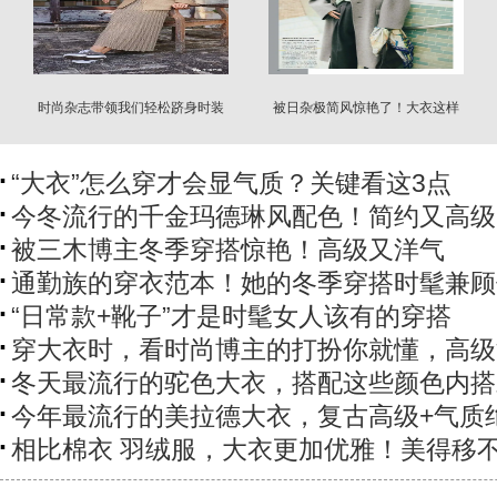
时尚杂志带领我们轻松跻身时装
被日杂极简风惊艳了！大衣这样
精行列
搭 自带脱俗气质
“大衣”怎么穿才会显气质？关键看这3点
今冬流行的千金玛德琳风配色！简约又高级
被三木博主冬季穿搭惊艳！高级又洋气
通勤族的穿衣范本！她的冬季穿搭时髦兼顾
“日常款+靴子”才是时髦女人该有的穿搭
穿大衣时，看时尚博主的打扮你就懂，高级
冬天最流行的驼色大衣，搭配这些颜色内搭
今年最流行的美拉德大衣，复古高级+气质
相比棉衣 羽绒服，大衣更加优雅！美得移