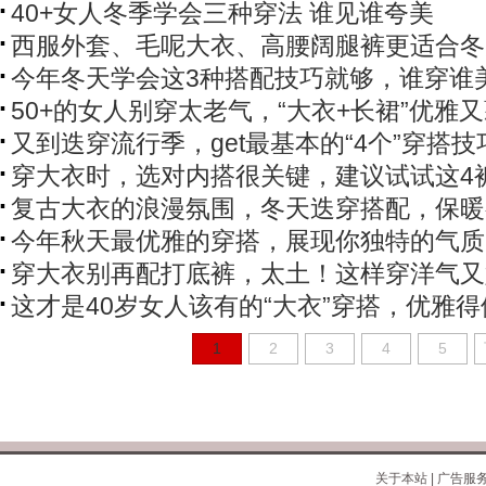
40+女人冬季学会三种穿法 谁见谁夸美
西服外套、毛呢大衣、高腰阔腿裤更适合冬
今年冬天学会这3种搭配技巧就够，谁穿谁
50+的女人别穿太老气，“大衣+长裙”优雅
又到迭穿流行季，get最基本的“4个”穿搭技
穿大衣时，选对内搭很关键，建议试试这4
复古大衣的浪漫氛围，冬天迭穿搭配，保暖
今年秋天最优雅的穿搭，展现你独特的气质
穿大衣别再配打底裤，太土！这样穿洋气又
这才是40岁女人该有的“大衣”穿搭，优雅得
1
2
3
4
5
关于本站
|
广告服