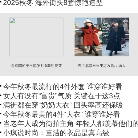
2025秋冬 海外街头8套惊艳造型
高圆圆的美不惧岁月 5套初夏穿
去了北京三里屯才发现：满大
搭
街“裙中靴”
今年秋冬最流行的4件外套 谁穿谁好看
女人有没有“富贵”气质 关键在于这3点
满街都在穿“奶奶大衣” 回头率高还保暖
今年秋冬最美的4件“大衣” 谁穿谁好看
当老年人成为街拍主角 年轻人都羡慕他们
小疯说时尚：董洁的衣品是真高级