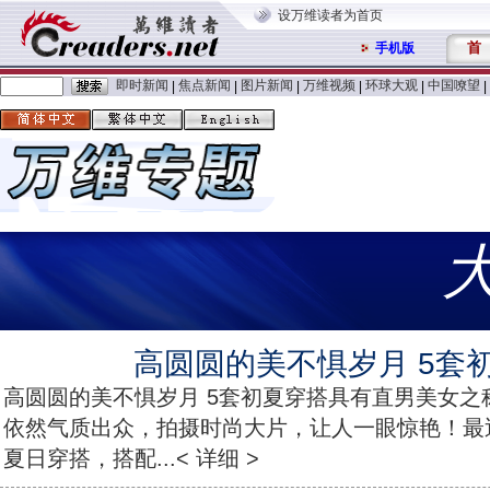
设万维读者为首页
首
手机版
即时新闻
焦点新闻
图片新闻
万维视频
环球大观
中国嘹望
|
|
|
|
|
|
高圆圆的美不惧岁月 5套
高圆圆的美不惧岁月 5套初夏穿搭具有直男美女之
依然气质出众，拍摄时尚大片，让人一眼惊艳！最
夏日穿搭，搭配...< 详细 >