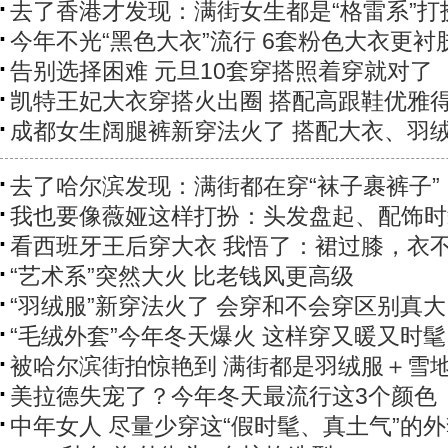
去了香港才发现：满街女生都是“格雷系”打
今年不光“黑色大衣”流行 6套粉色大衣更衬
告别选择困难 元旦10套穿搭照着穿就对了
凯特王妃大衣穿搭火出圈 搭配高跟鞋优雅
成都女生阔腿裤新穿法火了 搭配大衣、羽
去了哈尔滨发现：满街都在穿“袜子裹裤子”
我也要像薇娅这样打扮：头发盘起、配饰时
看西班牙王后穿大衣 我悟了：裙过膝，衣
“艺术系”突然大火 比老钱风更高级
“羽绒服”新穿法火了 会穿和不会穿区别真大
“毛绒外套”今年冬天爆火 这样穿又暖又时髦
被哈尔滨街拍惊艳到 满街都是羽绒服＋雪
美拉德失宠了？今年冬天最流行这3个颜色
中年女人 尽量少穿这“假时髦、真土气”的