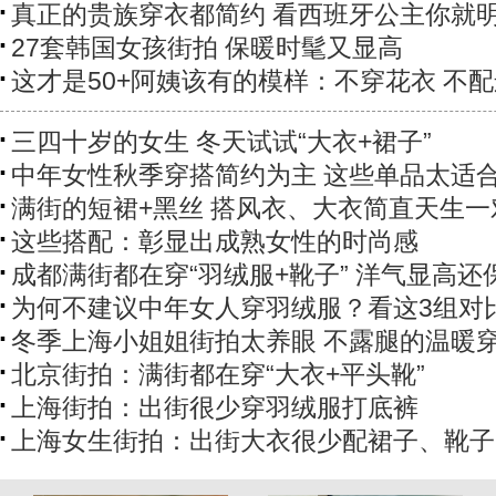
真正的贵族穿衣都简约 看西班牙公主你就
27套韩国女孩街拍 保暖时髦又显高
这才是50+阿姨该有的模样：不穿花衣 不
三四十岁的女生 冬天试试“大衣+裙子”
中年女性秋季穿搭简约为主 这些单品太适
满街的短裙+黑丝 搭风衣、大衣简直天生一
这些搭配：彰显出成熟女性的时尚感
成都满街都在穿“羽绒服+靴子” 洋气显高还
为何不建议中年女人穿羽绒服？看这3组对
冬季上海小姐姐街拍太养眼 不露腿的温暖
北京街拍：满街都在穿“大衣+平头靴”
上海街拍：出街很少穿羽绒服打底裤
上海女生街拍：出街大衣很少配裙子、靴子